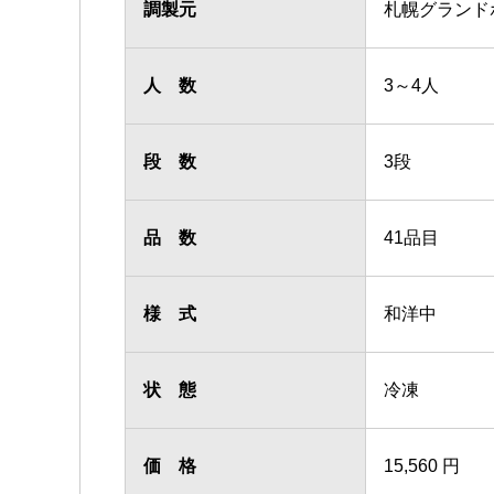
調製元
札幌グランド
人 数
3～4人
段 数
3段
品 数
41品目
様 式
和洋中
状 態
冷凍
価 格
15,560 円