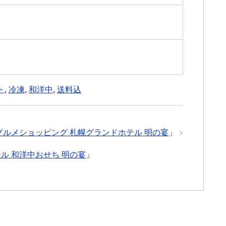
ト
,
冷凍
,
和洋中
,
送料込
グルメショッピング 札幌グランドホテル 明の宴
」
ル 和洋中おせち 明の宴
」