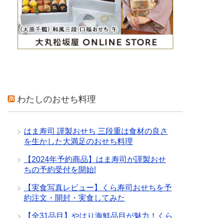
わたしのおせち料理
はま寿司 謹製おせち 三段重は食材の良さ
を生かした大満足のおせち料理
【2024年予約商品】はま寿司が謹製おせ
ちの予約受付を開始!
【実食写真レビュー】くら寿司おせちを予
約注文・開封・実食してみた
【全31品目】やはり海鮮品目が魅力！くら