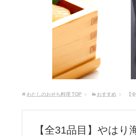
わたしのおせち料理
TOP
おすすめ
【
【全31品目】やはり