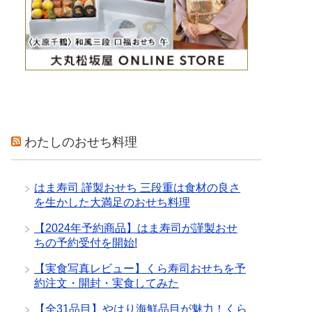
わたしのおせち料理
はま寿司 謹製おせち 三段重は食材の良さ
を生かした大満足のおせち料理
【2024年予約商品】はま寿司が謹製おせ
ちの予約受付を開始!
【実食写真レビュー】くら寿司おせちを予
約注文・開封・実食してみた
【全31品目】やはり海鮮品目が魅力！くら