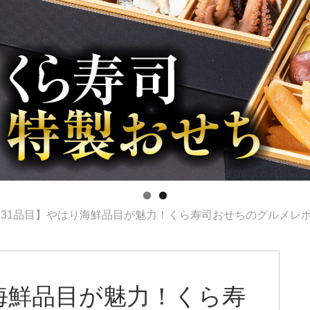
全31品目】やはり海鮮品目が魅力！くら寿司おせちのグルメレ
海鮮品目が魅力！くら寿