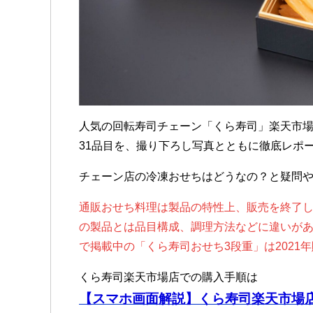
人気の回転寿司チェーン「くら寿司」楽天市場
31品目を、撮り下ろし写真とともに徹底レポ
チェーン店の冷凍おせちはどうなの？と疑問
通販おせち料理は製品の特性上、販売を終了
の製品とは品目構成、調理方法などに違いが
で掲載中の「くら寿司おせち3段重」は2021
くら寿司楽天市場店での購入手順は
【スマホ画面解説】くら寿司楽天市場