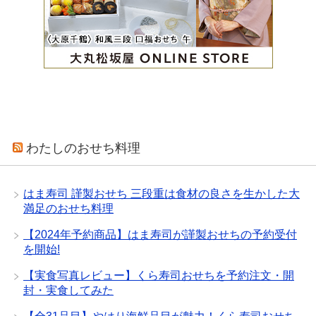
わたしのおせち料理
はま寿司 謹製おせち 三段重は食材の良さを生かした大
満足のおせち料理
【2024年予約商品】はま寿司が謹製おせちの予約受付
を開始!
【実食写真レビュー】くら寿司おせちを予約注文・開
封・実食してみた