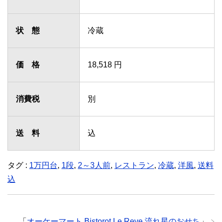
状 態
冷蔵
価 格
18,518 円
消費税
別
送 料
込
タグ :
1万円台
,
1段
,
2～3人前
,
レストラン
,
冷蔵
,
洋風
,
送料
込
「
オーケーマート Bistorot Le Reve 流れ星のおせち
」