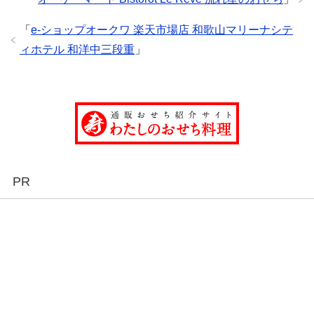
「
e-ショップオークワ 楽天市場店 和歌山マリーナシテ
ィホテル 和洋中三段重
」
PR