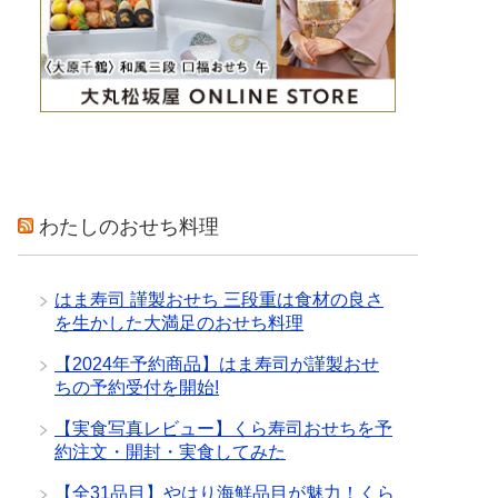
わたしのおせち料理
はま寿司 謹製おせち 三段重は食材の良さ
を生かした大満足のおせち料理
【2024年予約商品】はま寿司が謹製おせ
ちの予約受付を開始!
【実食写真レビュー】くら寿司おせちを予
約注文・開封・実食してみた
【全31品目】やはり海鮮品目が魅力！くら