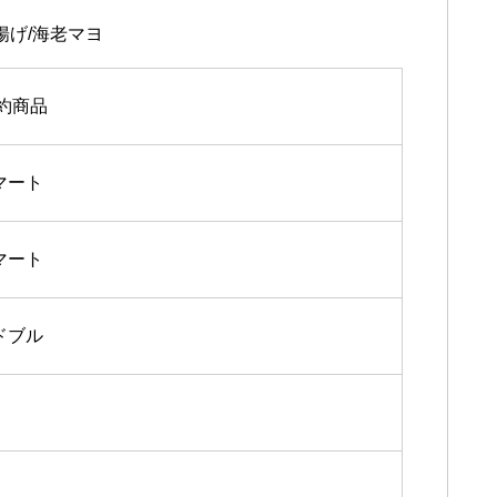
揚げ/海老マヨ
予約商品
マート
マート
ドブル