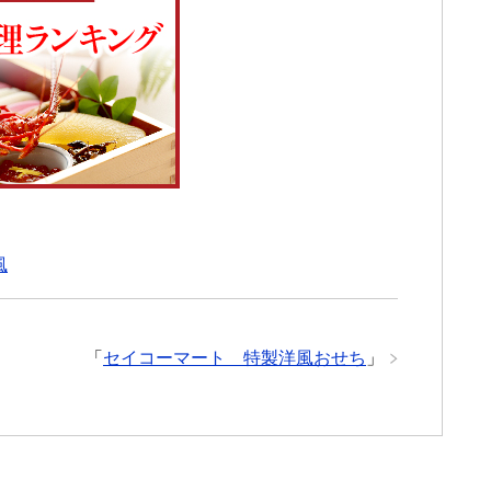
風
「
セイコーマート 特製洋風おせち
」