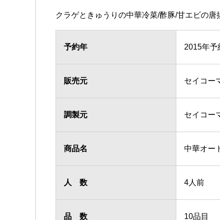
クラゲときゅうりの中華冷菜/酢豚/甘エビの唐
予約年
2015年
販売元
セイコー
調製元
セイコー
商品名
中華オー
人 数
4人前
品 数
10品目