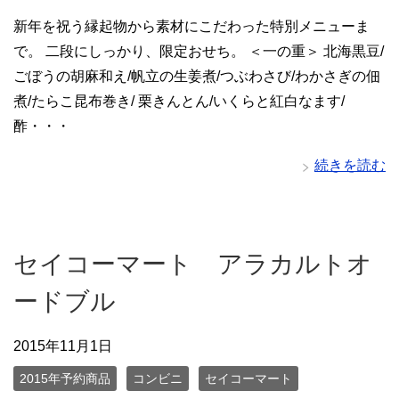
新年を祝う縁起物から素材にこだわった特別メニューま
で。 二段にしっかり、限定おせち。 ＜一の重＞ 北海黒豆/
ごぼうの胡麻和え/帆立の生姜煮/つぶわさび/わかさぎの佃
煮/たらこ昆布巻き/ 栗きんとん/いくらと紅白なます/
酢・・・
続きを読む
セイコーマート アラカルトオ
ードブル
2015年11月1日
2015年予約商品
コンビニ
セイコーマート