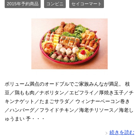
2015年予約商品
コンビニ
セイコーマート
ボリューム満点のオードブルでご家族みんなが満足。 枝
豆／鶏もも肉／ナポリタン／エビフライ／厚焼き玉子／チ
キンナゲット／たまごサラダ／ ウィンナーベーコン巻き
／ハンバーグ／フライドチキン／海老チリソース／海老し
ゅうまい 予・・・
続きを読む