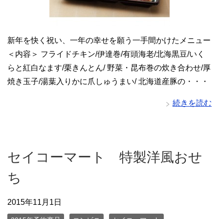
新年を快く祝い、一年の幸せを願う一手間かけたメニュー
＜内容＞ フライドチキン/伊達巻/有頭海老/北海黒豆/いく
らと紅白なます/栗きんとん/ 野菜・昆布巻の炊き合わせ/厚
焼き玉子/湯葉入りかに爪しゅうまい/ 北海道産豚の・・・
続きを読む
セイコーマート 特製洋風おせ
ち
2015年11月1日