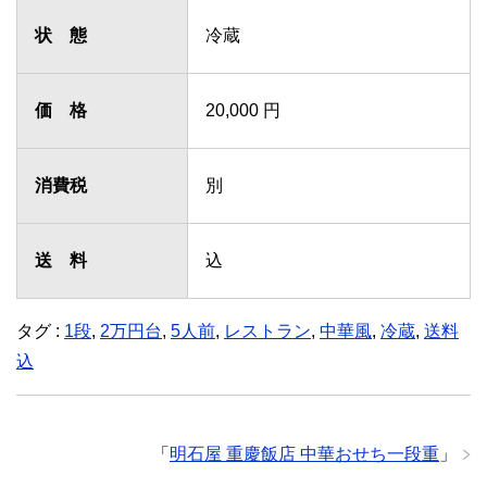
状 態
冷蔵
価 格
20,000 円
消費税
別
送 料
込
タグ :
1段
,
2万円台
,
5人前
,
レストラン
,
中華風
,
冷蔵
,
送料
込
「
明石屋 重慶飯店 中華おせち一段重
」