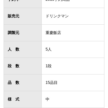
販売元
ドリンクマン
調製元
重慶飯店
人 数
5人
段 数
1段
品 数
15品目
様 式
中