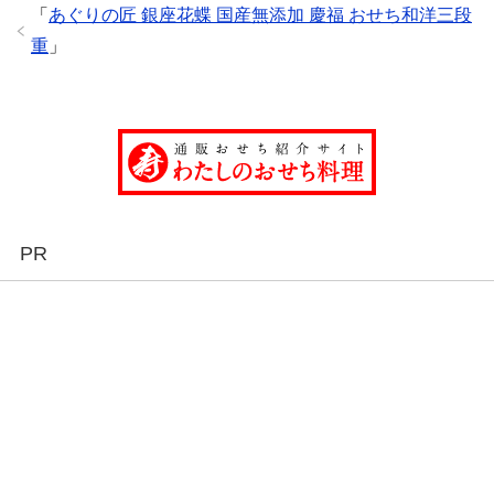
「
あぐりの匠 銀座花蝶 国産無添加 慶福 おせち和洋三段
重
」
PR