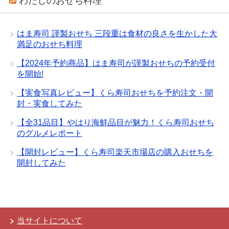
わたしのおせち料理
はま寿司 謹製おせち 三段重は食材の良さを生かした大
満足のおせち料理
【2024年予約商品】はま寿司が謹製おせちの予約受付
を開始!
【実食写真レビュー】くら寿司おせちを予約注文・開
封・実食してみた
【全31品目】やはり海鮮品目が魅力！くら寿司おせち
のグルメレポート
【開封レビュー】くら寿司楽天市場店の購入おせちを
開封してみた
当サイトについて