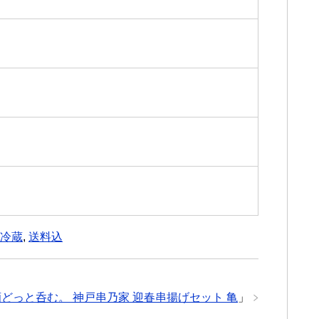
冷蔵
,
送料込
酒どっと呑む。 神戸串乃家 迎春串揚げセット 亀
」