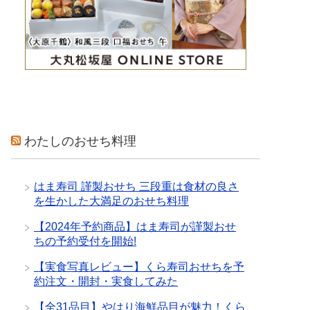
わたしのおせち料理
はま寿司 謹製おせち 三段重は食材の良さ
を生かした大満足のおせち料理
【2024年予約商品】はま寿司が謹製おせ
ちの予約受付を開始!
【実食写真レビュー】くら寿司おせちを予
約注文・開封・実食してみた
【全31品目】やはり海鮮品目が魅力！くら