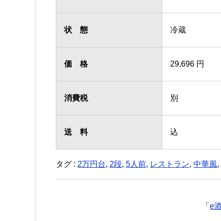
状 態
冷蔵
価 格
29,696 円
消費税
別
送 料
込
タグ :
2万円台
,
2段
,
5人前
,
レストラン
,
中華風
,
「
e