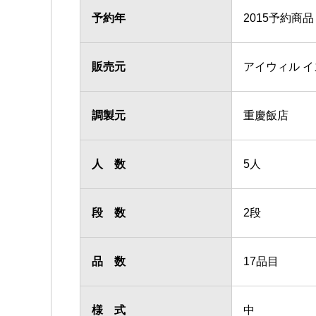
予約年
2015予約商品
販売元
アイウィル 
調製元
重慶飯店
人 数
5人
段 数
2段
品 数
17品目
様 式
中