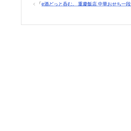
「
e酒どっと呑む。 重慶飯店 中華おせち一