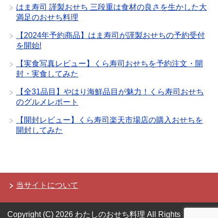
はま寿司 謹製おせち 三段重は食材の良さを生かした大
満足のおせち料理
【2024年予約商品】はま寿司が謹製おせちの予約受付
を開始!
【実食写真レビュー】くら寿司おせちを予約注文・開
封・実食してみた
【全31品目】やはり海鮮品目が魅力！くら寿司おせち
のグルメレポート
【開封レビュー】くら寿司楽天市場店の購入おせちを
開封してみた
当サイトについて
Copyright (C) 2026 わたしのおせち料理
All Rights